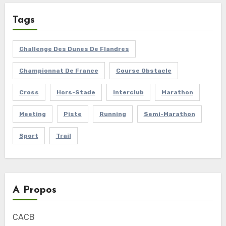
Tags
Challenge Des Dunes De Flandres
Championnat De France
Course Obstacle
Cross
Hors-Stade
Interclub
Marathon
Meeting
Piste
Running
Semi-Marathon
Sport
Trail
A Propos
CACB