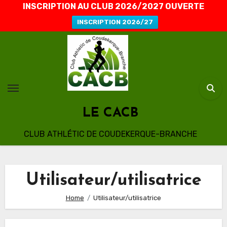
INSCRIPTION AU CLUB 2026/2027 OUVERTE
INSCRIPTION 2026/27
Skip
to
content
LE CACB
CLUB ATHLÉTIC DE COUDEKERQUE-BRANCHE
Utilisateur/utilisatrice
Home
Utilisateur/utilisatrice