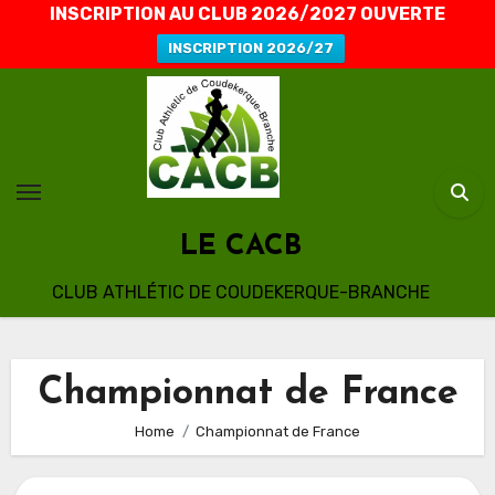
INSCRIPTION AU CLUB 2026/2027 OUVERTE
INSCRIPTION 2026/27
Skip
to
content
LE CACB
CLUB ATHLÉTIC DE COUDEKERQUE-BRANCHE
Championnat de France
Home
Championnat de France