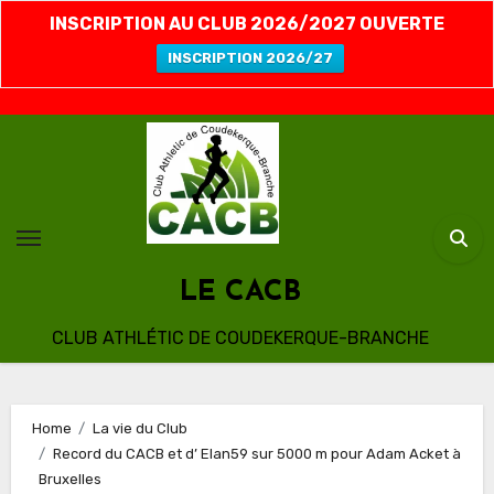
INSCRIPTION AU CLUB 2026/2027 OUVERTE
INSCRIPTION 2026/27
Skip
to
content
LE CACB
CLUB ATHLÉTIC DE COUDEKERQUE-BRANCHE
Home
La vie du Club
Record du CACB et d’ Elan59 sur 5000 m pour Adam Acket à
Bruxelles