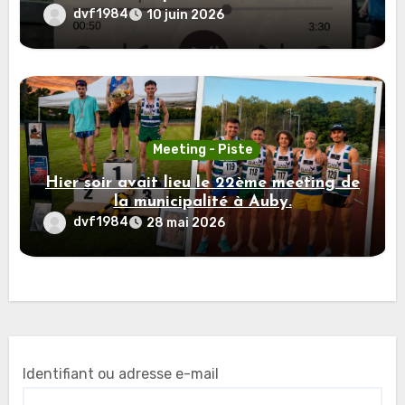
Paris
dvf1984
10 juin 2026
Meeting - Piste
Hier soir avait lieu le 22ème meeting de
la municipalité à Auby.
dvf1984
28 mai 2026
Identifiant ou adresse e-mail