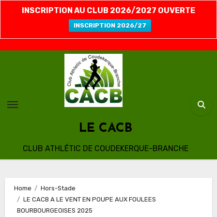
INSCRIPTION AU CLUB 2026/2027 OUVERTE
INSCRIPTION 2026/27
Skip
to
content
LE CACB
CLUB ATHLÉTIC DE COUDEKERQUE-BRANCHE
Home
Hors-Stade
LE CACB A LE VENT EN POUPE AUX FOULEES
BOURBOURGEOISES 2025