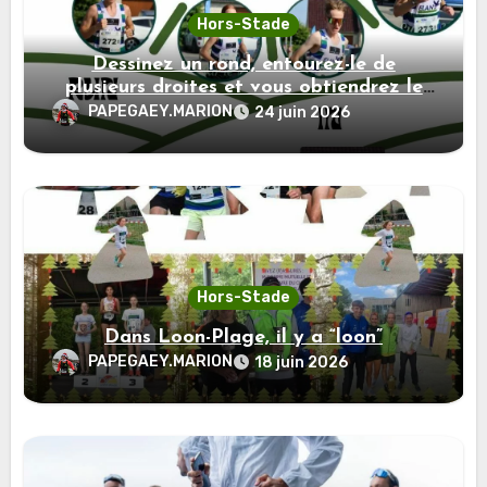
Hors-Stade
Dessinez un rond, entourez-le de
plusieurs droites et vous obtiendrez le
soleil.
PAPEGAEY.MARION
24 juin 2026
Hors-Stade
Dans Loon-Plage, il y a “loon”
PAPEGAEY.MARION
18 juin 2026