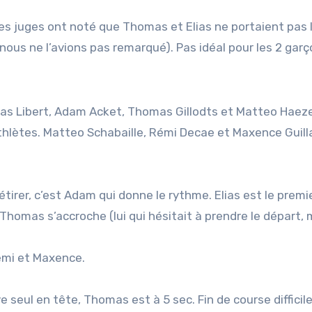
es juges ont noté que Thomas et Elias ne portaient pas 
e (nous ne l’avions pas remarqué). Pas idéal pour les 2 gar
lias Libert, Adam Acket, Thomas Gillodts et
Matteo Haez
hlètes. Matteo Schabaille, Rémi Decae et Maxence Guil
irer, c’est Adam qui donne le rythme. Elias est le premi
Thomas s’accroche (lui qui hésitait à prendre le départ, 
émi et Maxence.
seul en tête, Thomas est à 5 sec. Fin de course difficil