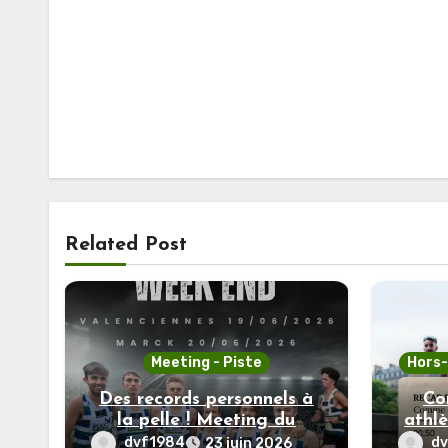
Related Post
Meeting - Piste
Hors
Des records personnels à
Co
la pelle ! Meeting du
athlè
souvenir et As Marck
sur
dvf1984
d
23 juin 2026