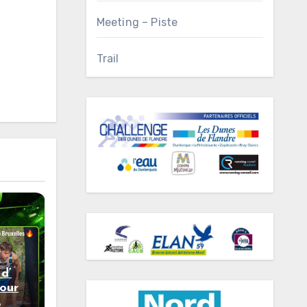
Meeting – Piste
Trail
d’
our
les
6