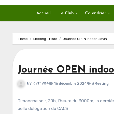
Accueil
Le Club
Calendrier
Home
Meeting - Piste
Journée OPEN indoor Liévin
Journée OPEN indoor
By
dvf1984
16 décembre 2024
#Meeting
Dimanche soir, 20h, l’heure du 3000m, la dernière course de la journée à Liévin. Un beau plateau avec une très
belle délégation du CACB.