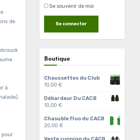
Se souvenir de moi
le
çons de
ebrouck
Boutique
laume
Chaussettes du Club
10,00
€
er à
malade).
Débardeur Du CACB
10,00
€
Chasuble fluo du CACB
20,00
€
e pour
Veste running du CACB