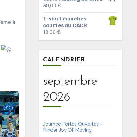
30,00
€
T-shirt manches
 5ème à
courtes du CACB
10,00
€
e
.
CALENDRIER
septembre
2026
Journée Portes Ouvertes -
Kinder Joy Of Moving