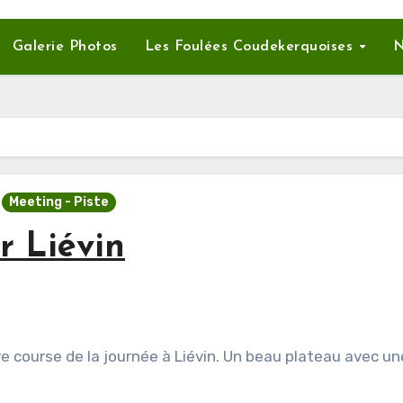
Galerie Photos
Les Foulées Coudekerquoises
N
Meeting - Piste
 Liévin