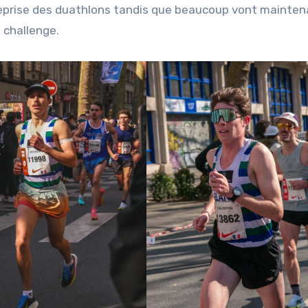
 reprise des duathlons tandis que beaucoup vont mainte
u challenge.