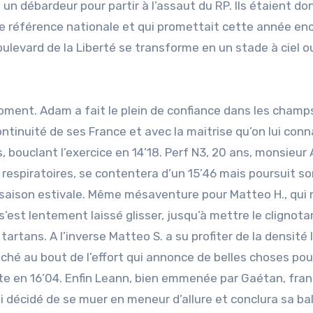
 un débardeur pour partir à l’assaut du RP. Ils étaient do
ne référence nationale et qui promettait cette année en
oulevard de la Liberté se transforme en un stade à ciel o
ment. Adam a fait le plein de confiance dans les champ
ntinuité de ses France et avec la maitrise qu’on lui conn
s, bouclant l’exercice en 14’18. Perf N3, 20 ans, monsieur
 respiratoires, se contentera d’un 15’46 mais poursuit s
a saison estivale. Même mésaventure pour Matteo H., qui 
’est lentement laissé glisser, jusqu’à mettre le clignota
 tartans. A l’inverse Matteo S. a su profiter de la densité l
raché au bout de l’effort qui annonce de belles choses pou
lite en 16’04. Enfin Leann, bien emmenée par Gaétan, fran
ssi décidé de se muer en meneur d’allure et conclura sa b