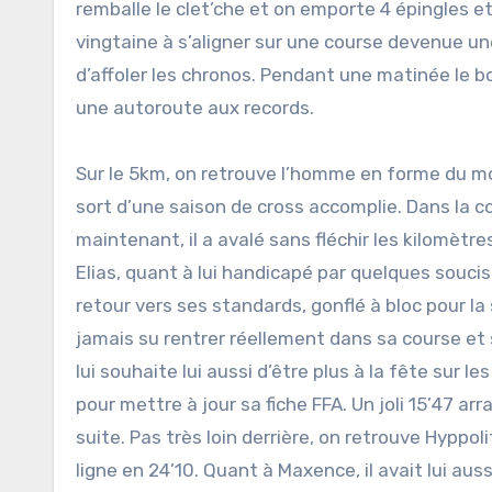
remballe le clet’che et on emporte 4 épingles et
vingtaine à s’aligner sur une course devenue u
d’affoler les chronos. Pendant une matinée le b
une autoroute aux records.
Sur le 5km, on retrouve l’homme en forme du mo
sort d’une saison de cross accomplie. Dans la co
maintenant, il a avalé sans fléchir les kilomètre
Elias, quant à lui handicapé par quelques soucis
retour vers ses standards, gonflé à bloc pour l
jamais su rentrer réellement dans sa course et s
lui souhaite lui aussi d’être plus à la fête sur les
pour mettre à jour sa fiche FFA. Un joli 15’47 ar
suite. Pas très loin derrière, on retrouve Hyppo
ligne en 24’10. Quant à Maxence, il avait lui au