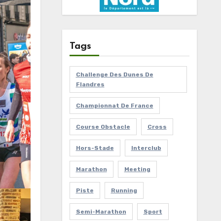
Tags
Challenge Des Dunes De
Flandres
Championnat De France
Course Obstacle
Cross
Hors-Stade
Interclub
Marathon
Meeting
Piste
Running
Semi-Marathon
Sport