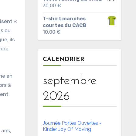
30,00
€
T-shirt manches
isent «
courtes du CACB
es ou
10,00
€
ue, ils
ière
CALENDRIER
ène en
septembre
ors à
2026
tent
Journée Portes Ouvertes -
Kinder Joy Of Moving
 ans,