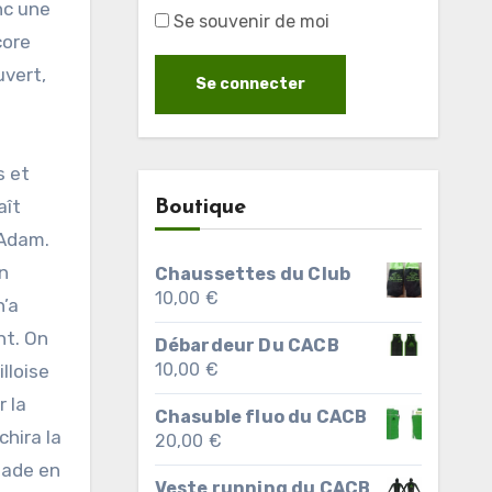
nc une
Se souvenir de moi
core
uvert,
s et
aît
Boutique
 Adam.
on
Chaussettes du Club
10,00
€
n’a
nt. On
Débardeur Du CACB
10,00
€
illoise
r la
Chasuble fluo du CACB
chira la
20,00
€
alade en
Veste running du CACB