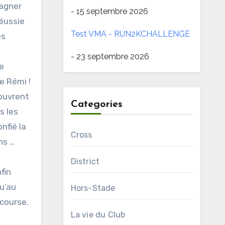
pagner
- 15 septembre 2026
réussie
Test VMA - RUN2KCHALLENGE
es
- 23 septembre 2026
e
e Rémi !
’ouvrent
Categories
s les
nfié la
Cross
ns …
District
fin
u’au
Hors-Stade
 course.
La vie du Club