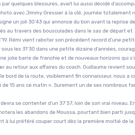
 par quelques blessures, avait lui aussi décidé d’accom
 photo avec Jimmy Gressier à la clé, journée totalement 
signe un joli 30’43 qui annonce du bon avant la reprise d
és au travers des bousculades dans le sas de départ et
’19. Rémi vient raboter son précédent record d’une petit
r sous les 31’30 dans une petite dizaine d’années, courag
Une jolie barre de franchie et de nouveaux horizons qui s
ter au retour aux affaires du coach. Guillaume revient sou
e bord de la route, visiblement fin connaisseur, nous a co
jeuni de 15 ans ce matin ». Surement un de ses nombreux fa
t devra se contenter d’un 37’57, loin de son vrai niveau. En
notera les abandons de Moussa, pourtant bien parti jusq
 à lui préféré couper court dès la première moitié de la