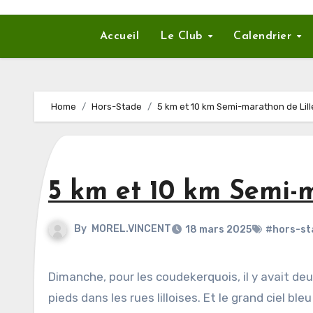
Accueil
Le Club
Calendrier
Home
Hors-Stade
5 km et 10 km Semi-marathon de Lill
5 km et 10 km Semi-m
By
MOREL.VINCENT
18 mars 2025
#hors-st
Dimanche, pour les coudekerquois, il y avait deux choix : la bande de Coudekerque ou une balade baskets aux
pieds dans les rues lilloises. Et le grand ciel bleu