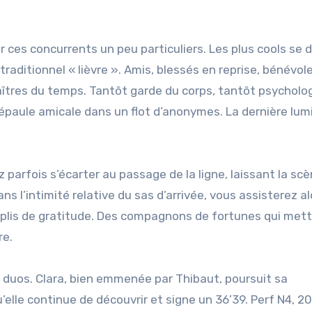
 ces concurrents un peu particuliers. Les plus cools se d
traditionnel « lièvre ». Amis, blessés en reprise, bénévol
aîtres du temps. Tantôt garde du corps, tantôt psycholog
épaule amicale dans un flot d’anonymes. La dernière lum
 parfois s’écarter au passage de la ligne, laissant la sc
ns l’intimité relative du sas d’arrivée, vous assisterez al
mplis de gratitude. Des compagnons de fortunes qui met
re.
 duos. Clara, bien emmenée par Thibaut, poursuit sa
’elle continue de découvrir et signe un 36’39. Perf N4, 20